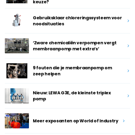
keuze?
Gebruiksklaar chloreringssysteem voor
noodsituaties
‘Zware chemicaliën verpompen vergt
membraanpomp met extra’s’
9 fouten die je membraanpomp om
zeep helpen
Nieuw: LEWA G3E, de kleinste triplex
pomp
Meer exposanten op World of Industry