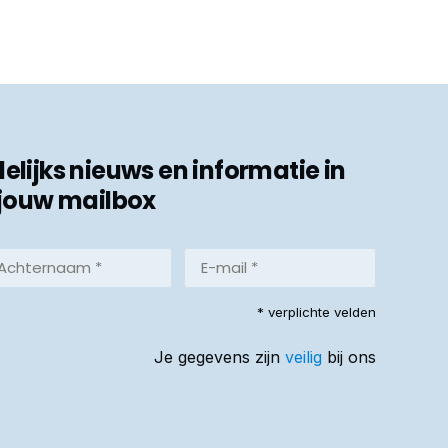
ijks nieuws en informatie in
jouw mailbox
hternaam
E-
mail
*
reist)
* verplichte velden
(Vereist)
Je gegevens zijn
veilig
bij ons