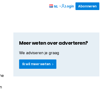
Login
Abonneren
NL
Meer weten over adverteren?
We adviseren je graag
Ik wil meer weten
che
en