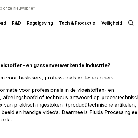
 op onze nieuwsbrief
oud
R&D
Regelgeving
Tech & Productie
Veiligheid
oeistoffen- en gassenverwerkende industrie?
m voor beslissers, professionals en leveranciers.
ormatie voor professionals in de vloeistoffen- en
or, afdelingshoofd of technicus antwoord op procestechnis
x van praktisch ingestoken, (product)technische artikelen,
 beeld en handige video’s, Daarmee is Fluids Processing e
arkt.