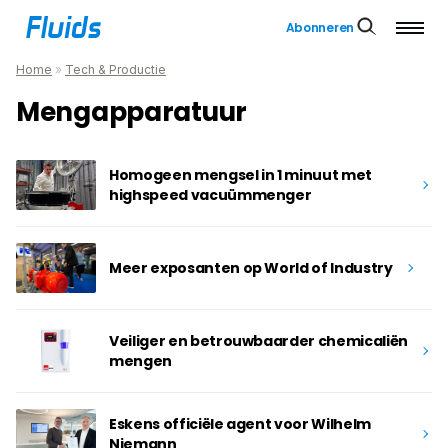
Abonneren
Home
»
Tech & Productie
Mengapparatuur
Homogeen mengsel in 1 minuut met
highspeed vacuümmenger
Meer exposanten op World of Industry
Veiliger en betrouwbaarder chemicaliën
mengen
Eskens officiële agent voor Wilhelm
Niemann