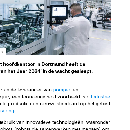
lo
et hoofdkantoor in Dortmund heeft de
 van het Jaar 2024’ in de wacht gesleept.
 van de leverancier van
pompen
en
e jury een toonaangevend voorbeeld van
Industrie
iële productie een nieuwe standaard op het gebied
isering
.
t gebruik van innovatieve technologieën, waaronder
obots (robots die samenwerken met mensen) om