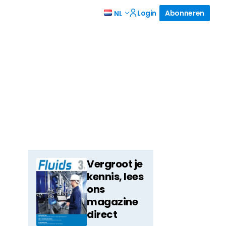
Login
Abonneren
NL
Vergroot je
kennis, lees
ons
magazine
direct