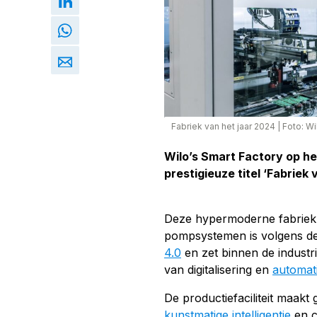
Fabriek van het jaar 2024
|
Foto: Wi
Wilo’s Smart Factory op h
prestigieuze titel ‘Fabriek
Deze hypermoderne fabriek
pompsystemen is volgens d
4.0
en zet binnen de industr
van digitalisering en
automat
De productiefaciliteit maak
kunstmatige intelligentie
en c