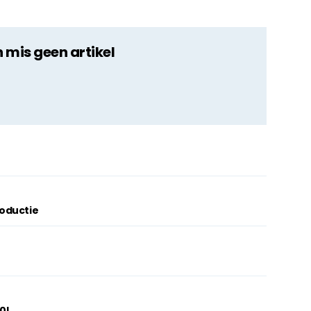
n mis geen artikel
oductie
30!