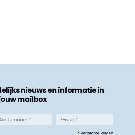
ijks nieuws en informatie in
jouw mailbox
hternaam
E-
mail
*
reist)
* verplichte velden
(Vereist)