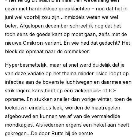
– net terug uit Madrid in maart en wekenlang een
gezin met hardnekkige griepklachten – nog dat het in
juni wel voorbij zou zijn…inmiddels weten we wel
beter. Afgelopen december schreef ik nog dat het
toch eens de goede kant op moet gaan, zelfs met de
nieuwe Omikron-variant. En wie had dat gedacht? Het
bleek de opmaat naar de ommekeer.
Hyperbesmettelijk, maar al snel werd duidelijk dat je
van deze variatie op het thema minder risico loopt op
infecties aan de bovenste luchtwegen en daarmee een
stuk lagere kans hebt op een ziekenhuis- of IC-
opname. En stukken sneller dan vorige winter, toen de
lockdown eindeloos leek, worden de maatregelen
afgebouwd en kunnen we af van die vermaledijde
mondkapjes. Als iedereen ergens een hekel aan heeft
gekregen…De door Rutte bij de eerste