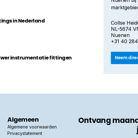
Nuenen bij 
marktgebied
ttings in Nederland
Collse Heid
NL-5674 V
Nuenen
+31 40 284
wer instrumentatie fittingen
Neem dire
Algemeen
Ontvang maandel
Algemene voorwaarden
Privacystatement