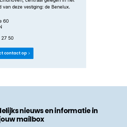
Eindhoven, centraal gelegen in het
 van deze vestiging: de Benelux.
e 60
N
 27 50
ct contact op
ijks nieuws en informatie in
jouw mailbox