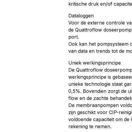
kritische druk en/of capacitei
Dataloggen
Voor de externe controle va
de Quattroflow doseerpomp
port.
Ook kan het pompsysteem o
van data en trends tot de mo
Uniek werkingsprincipe
De Quattroflow doseerpompe
werkingsprincipe is gebasee
unieke technologie staat ga
0,5%. Bovendien zorgt de u
flow en de zachte behandeli
De membraanpompen voldoen
zijn geschikt voor CIP-rein
voldoende capaciteit om de 
rekening te nemen.