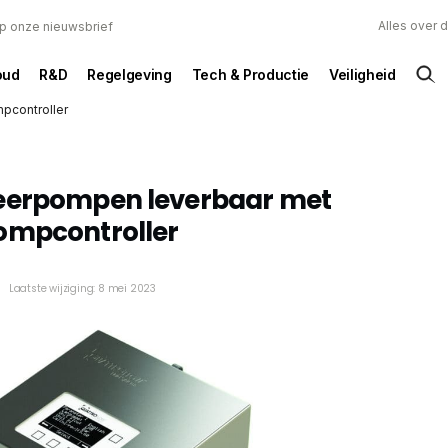
Alles over 
 op onze nieuwsbrief
oud
R&D
Regelgeving
Tech & Productie
Veiligheid
pcontroller
eerpompen leverbaar met
ompcontroller
n
Laatste wijziging: 8 mei 2023