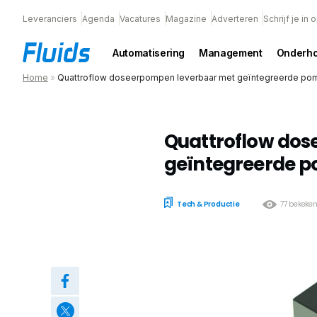
Leveranciers
Agenda
Vacatures
Magazine
Adverteren
Schrijf je in
Automatisering
Management
Onderh
Home
»
Quattroflow doseerpompen leverbaar met geïntegreerde pom
Quattroflow dos
geïntegreerde p
Tech & Productie
77 bekeke