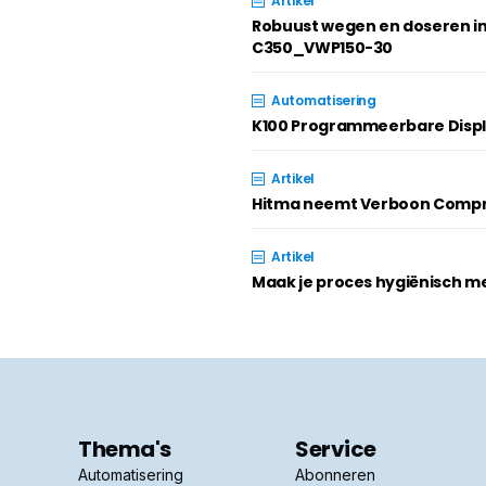
Artikel
Robuust wegen en doseren i
C350_VWP150-30
Automatisering
K100 Programmeerbare Disp
Artikel
Hitma neemt Verboon Compr
Artikel
Maak je proces hygiënisch m
Thema's
Service
Automatisering
Abonneren