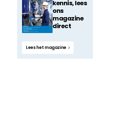
kennis, lees
ons
magazine
direct
Lees het magazine