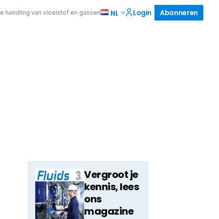
Login
Abonneren
NL
de handling van vloeistof en gassen
Vergroot je
kennis, lees
ons
magazine