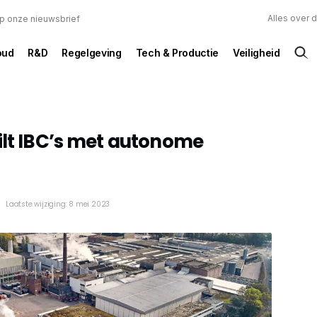
Alles over 
 op onze nieuwsbrief
oud
R&D
Regelgeving
Tech & Productie
Veiligheid
ilt IBC’s met autonome
n
Laatste wijziging: 8 mei 2023