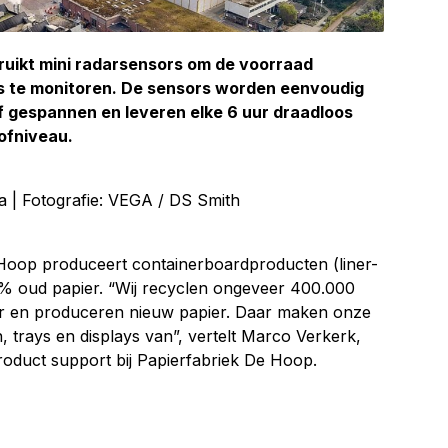
ruikt mini radarsensors om de voorraad
’s te monitoren. De sensors worden eenvoudig
f gespannen en leveren elke 6 uur draadloos
tofniveau.
a | Fotografie: VEGA / DS Smith
Hoop produceert containerboardproducten (liner-
 oud papier. “Wij recyclen ongeveer 400.000
aar en produceren nieuw papier. Daar maken onze
 trays en displays van”, vertelt Marco Verkerk,
roduct support bij Papierfabriek De Hoop.