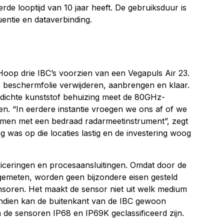
rde looptijd van 10 jaar heeft. De gebruiksduur is
entie en dataverbinding.
Hoop drie IBC’s voorzien van een Vegapuls Air 23.
g: beschermfolie verwijderen, aanbrengen en klaar.
fdichte kunststof behuizing meet de 80GHz-
n. “In eerdere instantie vroegen we ons af of we
men met een bedraad radarmeetinstrument”, zegt
 was op die locaties lastig en de investering woog
ficeringen en proces­aansluitingen. Omdat door de
emeten, worden geen bijzondere eisen gesteld
ensoren. Het maakt de sensor niet uit welk medium
endien kan de buitenkant van de IBC gewoon
 de sensoren IP68 en IP69K geclassificeerd zijn.