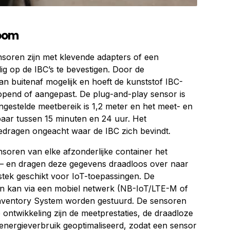
noom
soren zijn met klevende adapters of een
g op de IBC’s te bevestigen. Door de
an buitenaf mogelijk en hoeft de kunststof IBC-
opend of aangepast. De plug-and-play sensor is
 ingestelde meetbereik is 1,2 meter en het meet- en
lbaar tussen 15 minuten en 24 uur. Het
edragen ongeacht waar de IBC zich bevindt.
nsoren van elke afzonderlijke container het
e – en dragen deze gegevens draadloos over naar
itstek geschikt voor IoT-toepassingen. De
n kan via een mobiel netwerk (NB-IoT/LTE-M of
nventory System worden gestuurd. De sensoren
de ontwikkeling zijn de meetprestaties, de draadloze
nergieverbruik geoptimaliseerd, zodat een sensor