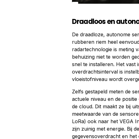
Draadloos en auto
De draadloze, autonome sen
rubberen riem heel eenvoudi
radartechnologie is meting v
behuizing niet te worden ge
snel te installeren. Het vast
overdrachtsinterval is inste
vloeistofniveau wordt overg
Zelfs gestapeld meten de se
actuele niveau en de positi
de cloud. Dit maakt ze bij u
meetwaarde van de sensore
LoRa) ook naar het VEGA I
zijn zuinig met energie. Bij 
gegevensoverdracht en het e