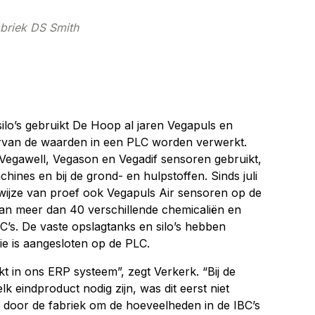
briek DS Smith
ilo’s gebruikt De Hoop al jaren Vegapuls en
rvan de waarden in een PLC worden verwerkt.
 Vegawell, Vegason en Vegadif sensoren gebruikt,
hines en bij de grond- en hulpstoffen. Sinds juli
j wijze van proef ook Vegapuls Air sensoren op de
aan meer dan 40 verschillende chemicaliën en
IBC’s. De vaste opslagtanks en silo’s hebben
ie is aangesloten op de PLC.
in ons ERP systeem”, zegt Verkerk. “Bij de
elk eindproduct nodig zijn, was dit eerst niet
ag door de fabriek om de hoeveelheden in de IBC’s