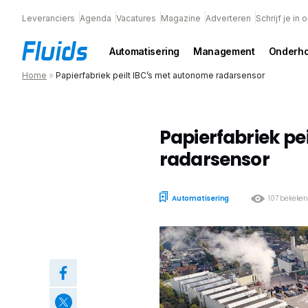
Leveranciers
Agenda
Vacatures
Magazine
Adverteren
Schrijf je in
Automatisering
Management
Onderh
Home
»
Papierfabriek peilt IBC’s met autonome radarsensor
Papierfabriek pe
radarsensor
Automatisering
107 bekeke