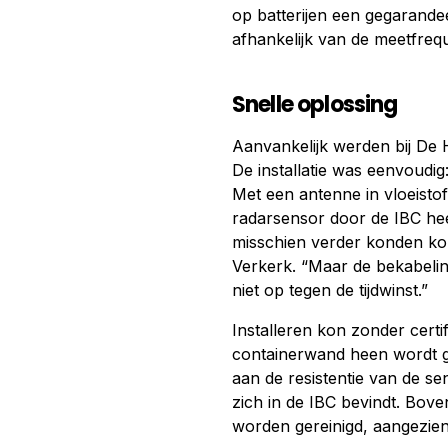
op batterijen een gegarandee
afhankelijk van de meetfrequ
Snelle oplossing
Aanvankelijk werden bij De 
De installatie was eenvoudi
Met een antenne in vloeisto
radarsensor door de IBC hee
misschien verder konden ko
Verkerk. “Maar de bekabeling
niet op tegen de tijdwinst.”
Installeren kon zonder certi
containerwand heen wordt g
aan de resistentie van de s
zich in de IBC bevindt. Bov
worden gereinigd, aangezien