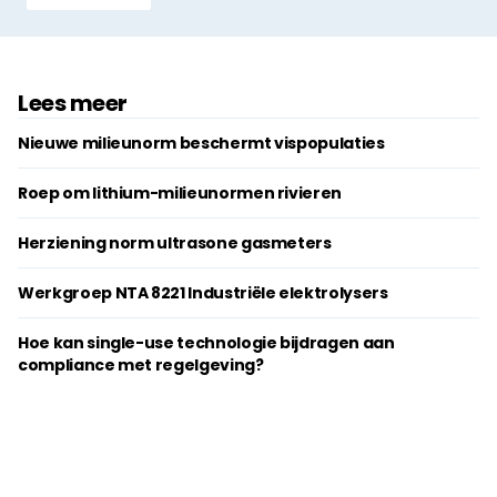
Lees meer
Nieuwe milieunorm beschermt ­vispopulaties
Roep om lithium-milieunormen rivieren
Herziening norm ultrasone gasmeters
Werkgroep NTA 8221 Industriële elektrolysers
Hoe kan single-use technologie bijdragen aan
compliance met regelgeving?