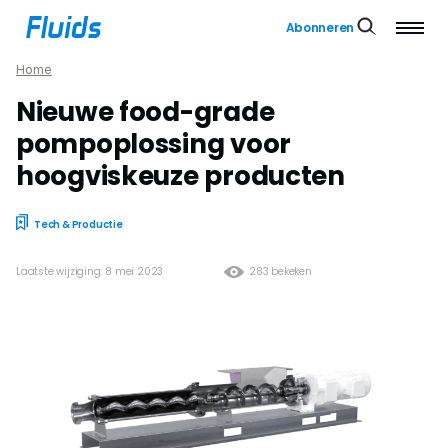
Abonneren
Home
Nieuwe food-grade
pompoplossing voor
hoogviskeuze producten
Tech & Productie
Laatste wijziging: 8 mei 2023
283 bekeken