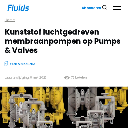
Abonneren
Home
Kunststof luchtgedreven
membraanpompen op Pumps
& Valves
Tech & Productie
Laatste wijziging: 8 mei 2023
76 bekeken