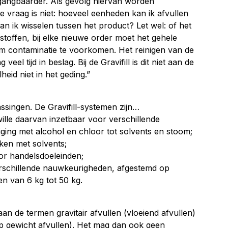
gangbaarder. Als gevolg hiervan worden
e vraag is niet: hoeveel eenheden kan ik afvullen
n ik wisselen tussen het product? Let wel: of het
toffen, bij elke nieuwe order moet het gehele
m contaminatie te voorkomen. Het reinigen van de
l tijd in beslag. Bij de Gravifill is dit niet aan de
id niet in het geding.”
epassingen. De Gravifill-systemen zijn…
ille daarvan inzetbaar voor verschillende
iging met alcohol en chloor tot solvents en stoom;
en met solvents;
oor handelsdoeleinden;
rschillende nauwkeurigheden, afgestemd op
n van 6 kg tot 50 kg.
aan de termen gravitair afvullen (vloeiend afvullen)
op gewicht afvullen). Het mag dan ook geen