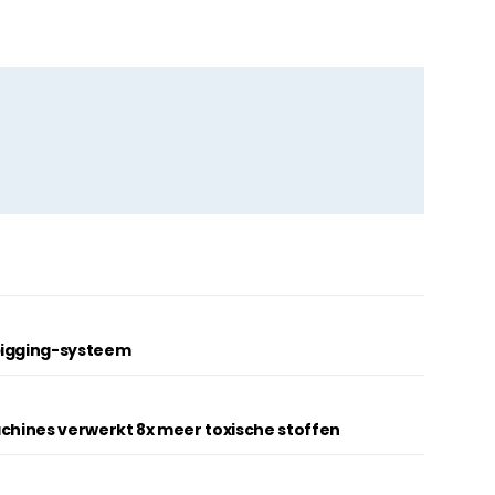
pigging-systeem
achines verwerkt 8x meer toxische stoffen