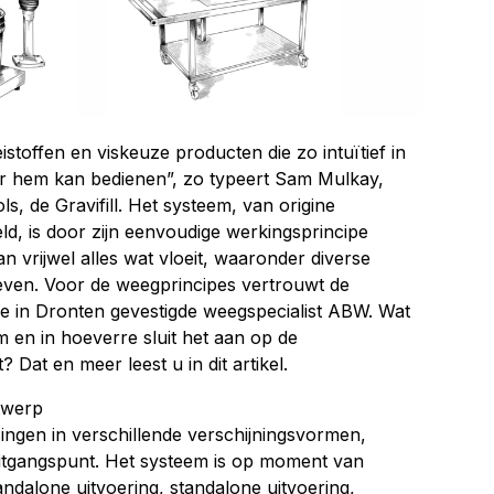
stoffen en viskeuze producten die zo intuïtief in
der hem kan bedienen”, zo typeert Sam Mulkay,
s, de Gravifill. Het systeem, van origine
ld, is door zijn eenvoudige werkingsprincipe
an vrijwel alles wat vloeit, waaronder diverse
even. Voor de weegprincipes vertrouwt de
e in Dronten gevestigde weegspecialist ABW. Wat
em en in hoeverre sluit het aan op de
 Dat en meer leest u in dit artikel.
twerp
ssingen in verschillende verschijningsvormen,
uitgangspunt. Het systeem is op moment van
andalone uitvoering, standalone uitvoering,