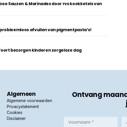
imboe Sauzen & Marinades door rvs kookketels van
 probleemloos afvullen van pigmentpasta’s!
oort bezorgen kinderen zorgeloze dag
Algemeen
Ontvang maandel
Algemene voorwaarden
Privacystatement
Cookies
Disclaimer
Voornaam
Ac
*
*