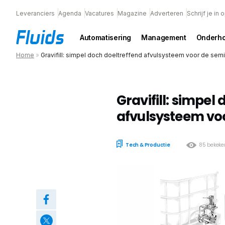
Leveranciers
Agenda
Vacatures
Magazine
Adverteren
Schrijf je in
Automatisering
Management
Onderh
Home
»
Gravifill: simpel doch doeltreffend afvulsysteem voor de se
Gravifill: simpel
afvulsysteem v
Tech & Productie
85 bekeke