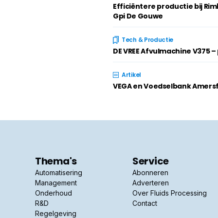
Efficiëntere productie bij R
Gpi De Gouwe
Tech & Productie
DE VREE Afvulmachine V375 –
Artikel
VEGA en Voedselbank Amersf
Thema's
Service
Automatisering
Abonneren
Management
Adverteren
Onderhoud
Over Fluids Processing
R&D
Contact
Regelgeving