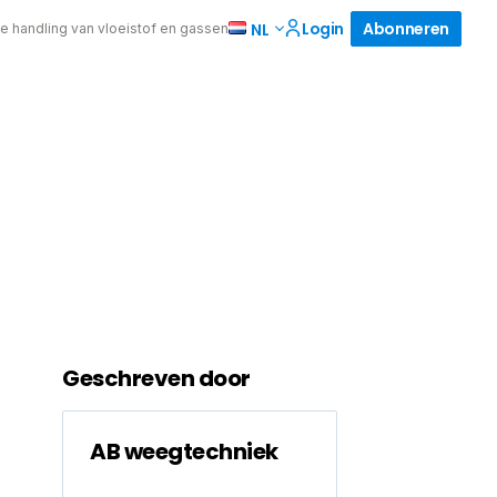
Login
Abonneren
NL
de handling van vloeistof en gassen
Geschreven door
AB weegtechniek