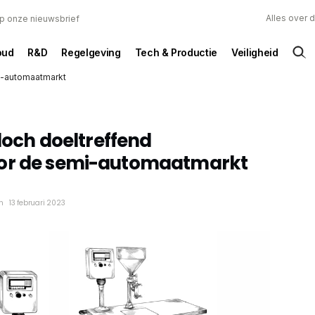
Alles over 
 op onze nieuwsbrief
oud
R&D
Regelgeving
Tech & Productie
Veiligheid
mi-automaatmarkt
 doch doeltreffend
oor de semi-automaatmarkt
n
13 februari 2023