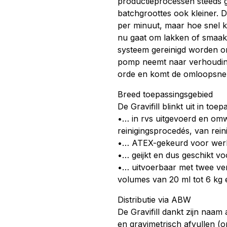
productieprocessen steeds 
batchgroottes ook kleiner. D
per minuut, maar hoe snel ka
nu gaat om lakken of smaaks
systeem gereinigd worden o
pomp neemt naar verhouding vee
orde en komt de omloopsnelhe
Breed toepassingsgebied
De Gravifill blinkt uit in to
•… in rvs uitgevoerd en omw
reinigingsprocedés, van rein
•… ATEX-gekeurd voor werk
•… geijkt en dus geschikt v
•… uitvoerbaar met twee ve
volumes van 20 ml tot 6 kg e
Distributie via ABW
De Gravifill dankt zijn naam 
en gravimetrisch afvullen (