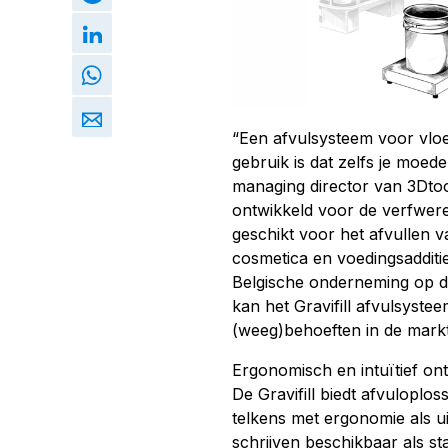
“Een afvulsysteem voor vloei
gebruik is dat zelfs je moe
managing director van 3Dtool
ontwikkeld voor de verfwere
geschikt voor het afvullen v
cosmetica en voedingsadditi
Belgische onderneming op d
kan het Gravifill afvulsyste
(weeg)behoeften in de markt?
Ergonomisch en intuïtief on
De Gravifill biedt afvuloplo
telkens met ergonomie als 
schrijven beschikbaar als st