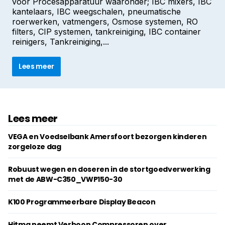
voor Procesapparatuur waaronder; IBC mixers, IBC
kantelaars, IBC weegschalen, pneumatische
roerwerken, vatmengers, Osmose systemen, RO
filters, CIP systemen, tankreiniging, IBC container
reinigers, Tankreiniging,...
Lees meer
Lees meer
VEGA en Voedselbank Amersfoort bezorgen kinderen
zorgeloze dag
Robuust wegen en doseren in de stortgoedverwerking
met de ABW-C350_VWP150-30
K100 Programmeerbare Display Beacon
Hitma neemt Verboon Compressoren over