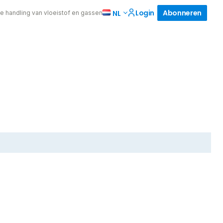
Login
Abonneren
NL
de handling van vloeistof en gassen