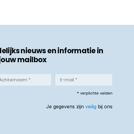
ijks nieuws en informatie in
jouw mailbox
hternaam
E-
mail
*
reist)
* verplichte velden
(Vereist)
Je gegevens zijn
veilig
bij ons