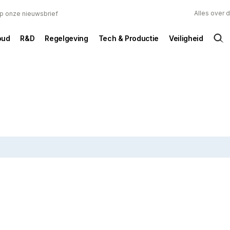
Alles over 
 op onze nieuwsbrief
oud
R&D
Regelgeving
Tech & Productie
Veiligheid