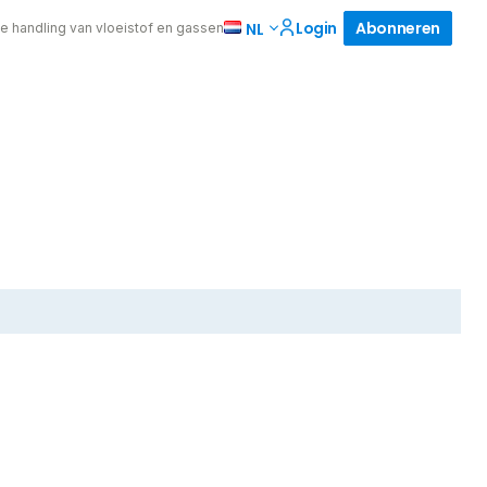
Login
Abonneren
NL
de handling van vloeistof en gassen