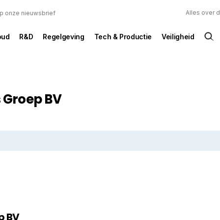
Alles over 
 op onze nieuwsbrief
oud
R&D
Regelgeving
Tech & Productie
Veiligheid
 Groep BV
p BV