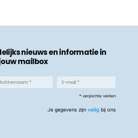
ijks nieuws en informatie in
jouw mailbox
hternaam
E-
mail
*
reist)
* verplichte velden
(Vereist)
Je gegevens zijn
veilig
bij ons