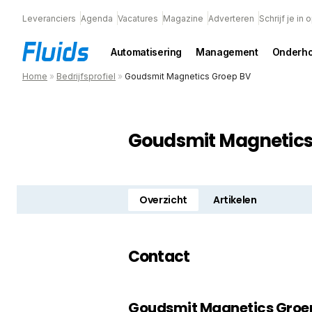
Leveranciers
Agenda
Vacatures
Magazine
Adverteren
Schrijf je in
Automatisering
Management
Onderh
Home
»
Bedrijfsprofiel
»
Goudsmit Magnetics Groep BV
Goudsmit Magnetics
Overzicht
Artikelen
Contact
Goudsmit Magnetics Groe