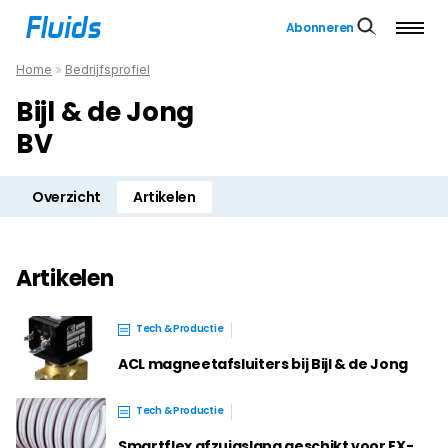
Abonneren
Home
»
Bedrijfsprofiel
Bijl & de Jong
BV
Overzicht
Artikelen
Artikelen
Tech & Productie
ACL magneetafsluiters bij Bijl & de Jong
Tech & Productie
Smartflex afzuigslang geschikt voor EX-