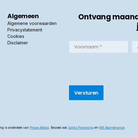
Algemeen
Ontvang maandel
Algemene voorwaarden
Privacystatement
Cookies
Disclaimer
Voornaam
Ac
*
*
(Vereist)
(Ve
ing is onderdeel van
Proces Media
. Bezoek ook
Solids Processing
en
MB Maintenance
.