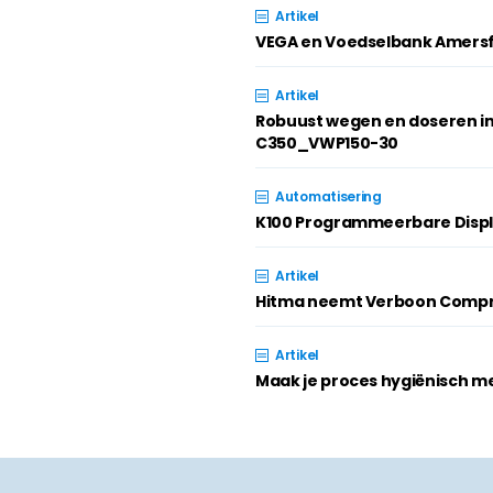
Artikel
VEGA en Voedselbank Amersf
Artikel
Robuust wegen en doseren i
C350_VWP150-30
Automatisering
K100 Programmeerbare Disp
Artikel
Hitma neemt Verboon Compr
Artikel
Maak je proces hygiënisch m