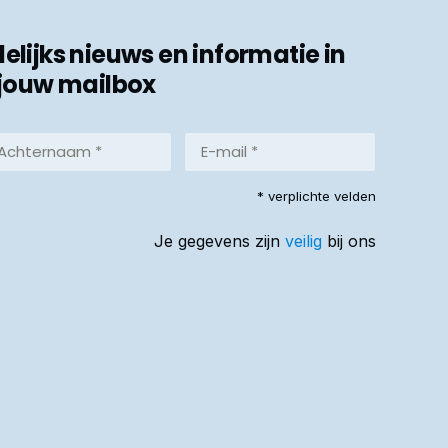
ijks nieuws en informatie in
jouw mailbox
hternaam
E-
mail
*
reist)
* verplichte velden
(Vereist)
Je gegevens zijn
veilig
bij ons