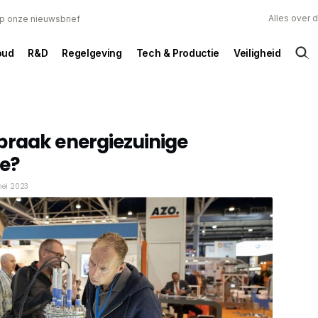
Alles over 
 op onze nieuwsbrief
oud
R&D
Regelgeving
Tech & Productie
Veiligheid
braak energiezuinige
e?
mei 2023