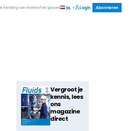
Login
Abonneren
NL
de handling van vloeistof en gassen
Vergroot je
kennis, lees
ons
magazine
direct