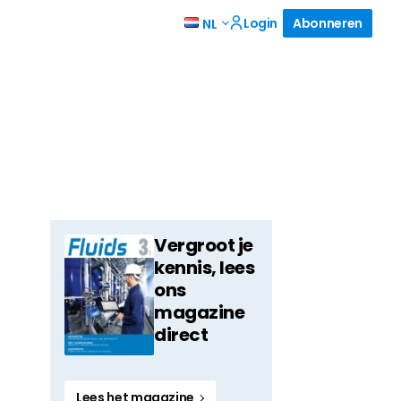
Login
Abonneren
NL
Vergroot je
kennis, lees
ons
magazine
direct
Lees het magazine