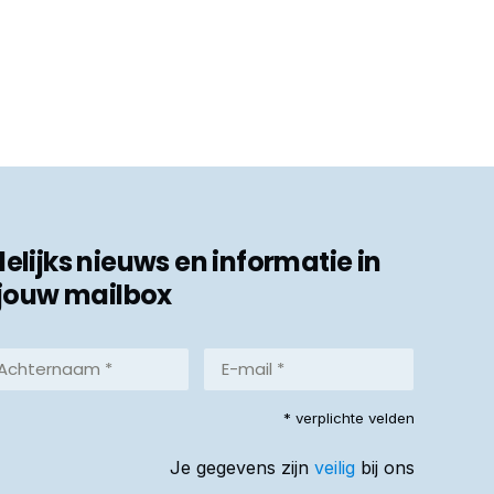
ijks nieuws en informatie in
jouw mailbox
hternaam
E-
mail
*
reist)
* verplichte velden
(Vereist)
Je gegevens zijn
veilig
bij ons