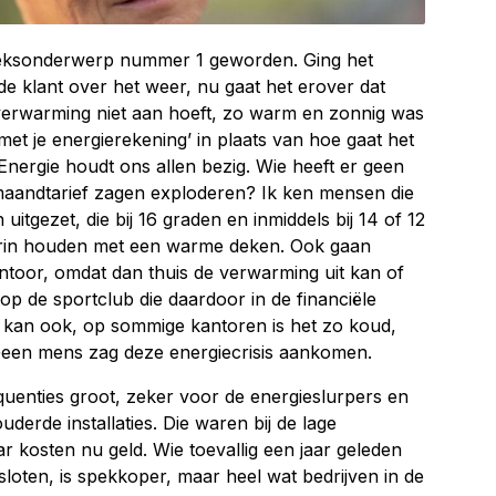
spreksonderwerp nummer 1 geworden. Ging het
de klant over het weer, nu gaat het erover dat
 verwarming niet aan hoeft, zo warm en zonnig was
 met je energierekening’ in plaats van hoe gaat het
Energie houdt ons allen bezig. Wie heeft er geen
 maandtarief zagen exploderen? Ik ken mensen die
tgezet, die bij 16 graden en inmiddels bij 14 of 12
erin houden met een warme deken. Ook gaan
toor, omdat dan thuis de verwarming uit kan of
op de sportclub die daardoor in de financiële
kan ook, op sommige kantoren is het zo koud,
Geen mens zag deze energiecrisis aankomen.
equenties groot, zeker voor de energieslurpers en
derde installaties. Die waren bij de lage
r kosten nu geld. Wie toevallig een jaar geleden
sloten, is spekkoper, maar heel wat bedrijven in de