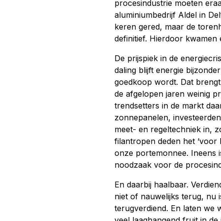
procesindustrie moeten eraa
aluminiumbedrijf Aldel in Delf
keren gered, maar de toren
definitief. Hierdoor kwamen 
De prijspiek in de energiecris
daling blijft energie bijzond
goedkoop wordt. Dat brengt
de afgelopen jaren weinig pr
trendsetters in de markt daa
zonnepanelen, investeerden
meet- en regeltechniek in, 
filantropen deden het ‘voor 
onze portemonnee. Ineens is
noodzaak voor de procesind
En daarbij haalbaar. Verdien
niet of nauwelijks terug, nu 
terugverdiend. En laten we 
veel laaghangend fruit in de