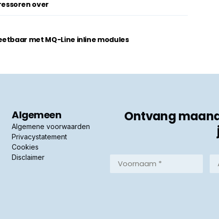
essoren over
eetbaar met MQ-Line inline modules
Algemeen
Ontvang maandel
Algemene voorwaarden
Privacystatement
Cookies
Disclaimer
Voornaam
Ac
*
*
(Vereist)
(Ve