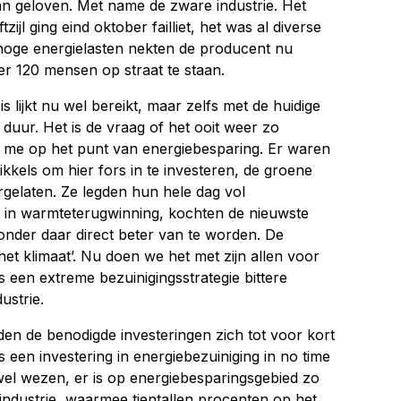
n geloven. Met name de zware industrie. Het
tzijl ging eind oktober failliet, het was al diverse
hoge energielasten nekten de producent nu
er 120 mensen op straat te staan.
is lijkt nu wel bereikt, maar zelfs met de huidige
er duur. Het is de vraag of het ooit weer zo
 me op het punt van energiebesparing. Er waren
ikkels om hier fors in te investeren, de groene
rgelaten. Ze legden hun hele dag vol
 in warmteterugwinning, kochten de nieuwste
zonder daar direct beter van te worden. De
het klimaat’. Nu doen we het met zijn allen voor
 een extreme bezuinigingsstrategie bittere
ustrie.
den de benodigde investeringen zich tot voor kort
is een investering in energiebezuiniging in no time
wel wezen, er is op energiebesparingsgebied zo
 industrie, waarmee tientallen procenten op het