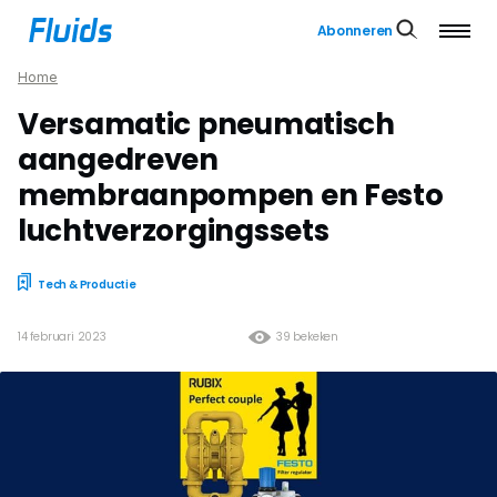
Abonneren
Home
Versamatic pneumatisch
aangedreven
membraanpompen en Festo
luchtverzorgingssets
Tech & Productie
14 februari 2023
39 bekeken