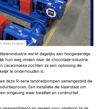
to: Bedu Pompen
ddelenindustrie werkt dagelijks aan hoogwaardige
lijk hun weg vinden naar de chocolade-industrie.
n cacaomassa zochten ze een oplossing die
lijk te onderhouden is.
we deze R-serie tandradpompen samengesteld die
oductieproces. Een installatie die klaarstaat om
een omgeving waar kwaliteit en continuïteit
ig geassembleerd en gereed voor plaatsing bij de