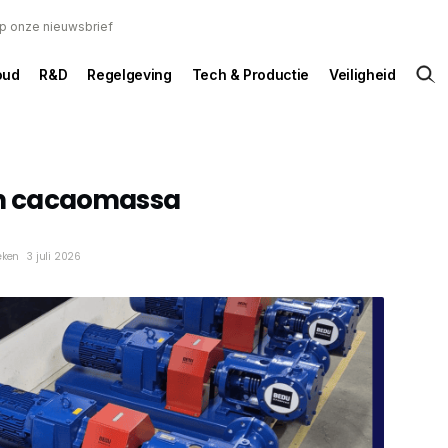
 op onze nieuwsbrief
oud
R&D
Regelgeving
Tech & Productie
Veiligheid
 cacaomassa
eken
3 juli 2026