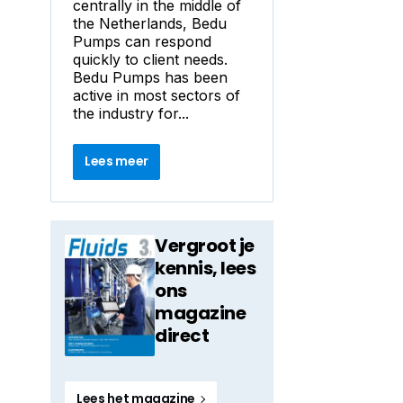
centrally in the middle of
the Netherlands, Bedu
Pumps can respond
quickly to client needs.
Bedu Pumps has been
active in most sectors of
the industry for...
Lees meer
Vergroot je
kennis, lees
ons
magazine
direct
Lees het magazine