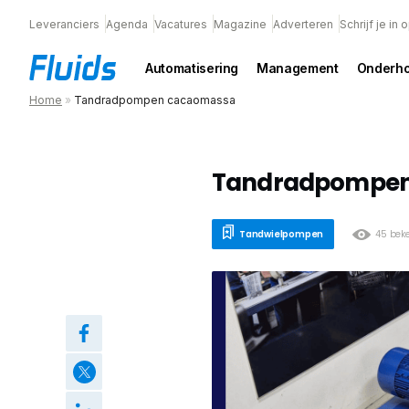
Leveranciers
Agenda
Vacatures
Magazine
Adverteren
Schrijf je in
Automatisering
Management
Onderh
Home
»
Tandradpompen cacaomassa
Tandradpompen
Tandwielpompen
45 bek