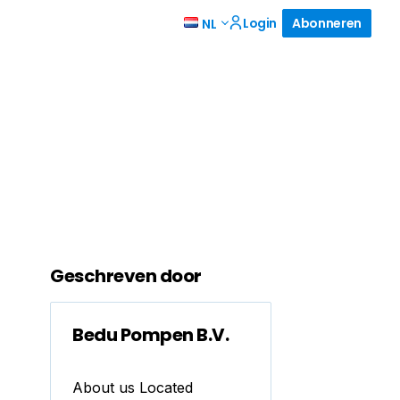
Login
Abonneren
NL
Geschreven door
Bedu Pompen B.V.
About us Located