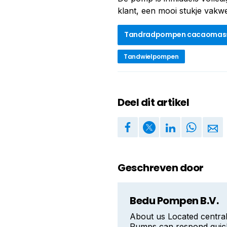
klant, een mooi stukje vakwe
Tandradpompen cacaomas
Tandwielpompen
Deel dit artikel
Geschreven door
Bedu Pompen B.V.
About us Located central
Pumps can respond quick