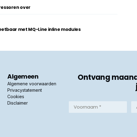
essoren over
eetbaar met MQ-Line inline modules
Algemeen
Ontvang maandel
Algemene voorwaarden
Privacystatement
Cookies
Disclaimer
Voornaam
Ac
*
*
(Vereist)
(Ve