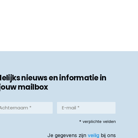
ijks nieuws en informatie in
jouw mailbox
hternaam
E-
mail
*
reist)
* verplichte velden
(Vereist)
Je gegevens zijn
veilig
bij ons