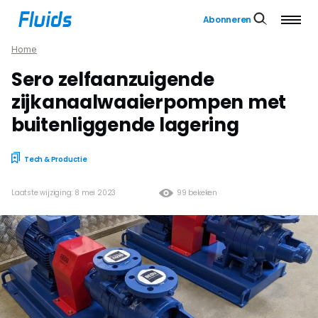
Abonneren
Home
Sero zelfaanzuigende
zijkanaalwaaierpompen met
buitenliggende lagering
Tech & Productie
Laatste wijziging: 8 mei 2023
99 bekeken