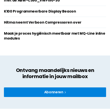
met de ABW-C350_VWP150-30
K100 Programmeerbare Display Beacon
Hitma neemt Verboon Compressoren over
Maak je proces hygiënisch meetbaar met MQ-Line inline
modules
Ontvang maandelijks nieuws en
informatie in jouw mailbox
Abonneren