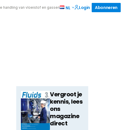
Login
Abonneren
NL
de handling van vloeistof en gassen
Vergroot je
kennis, lees
ons
magazine
direct