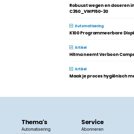
Robuust wegen en doseren i
C350_VWP150-30
Automatisering
K100 Programmeerbare Disp
Artikel
Hitma neemt Verboon Compr
Artikel
Maak je proces hygiënisch m
Thema's
Service
Automatisering
Abonneren