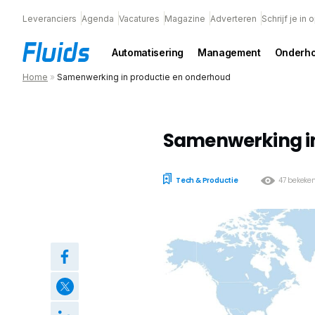
Leveranciers
Agenda
Vacatures
Magazine
Adverteren
Schrijf je in
Automatisering
Management
Onderh
Home
»
Samenwerking in productie en onderhoud
Samenwerking in
Tech & Productie
47 bekeke