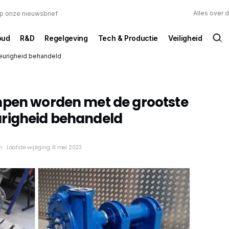
Alles over 
 op onze nieuwsbrief
oud
R&D
Regelgeving
Tech & Productie
Veiligheid
eurigheid behandeld
mpen worden met de grootste
righeid behandeld
n
Laatste wijziging: 8 mei 2023