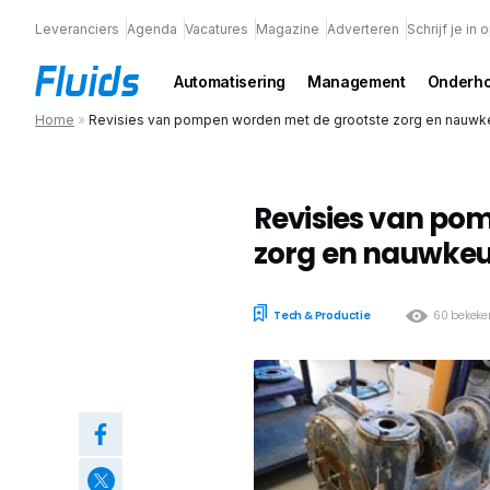
Leveranciers
Agenda
Vacatures
Magazine
Adverteren
Schrijf je in
Automatisering
Management
Onderh
Home
»
Revisies van pompen worden met de grootste zorg en nauwk
Revisies van po
zorg en nauwkeu
Tech & Productie
60 bekeke