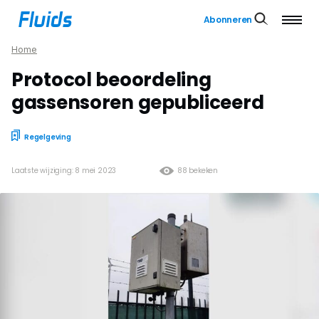
Abonneren
Home
Protocol beoordeling
gassensoren gepubliceerd
Regelgeving
Laatste wijziging: 8 mei 2023
88 bekeken