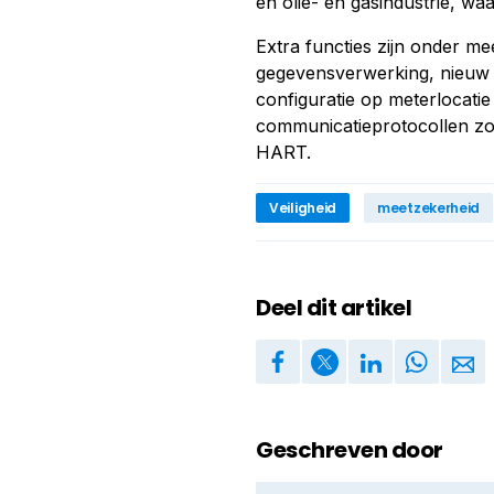
en olie- en gasindustrie, wa
Extra functies zijn onder me
gegevensverwerking, nieuw
configuratie op meterlocati
communicatieprotocollen zo
HART.
Veiligheid
meetzekerheid
Deel dit artikel
Geschreven door