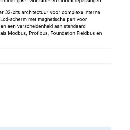
aronder gas-, vloeistof- en stoomtoepassingen.
er 32-bits architectuur voor complexe interne
 Lcd-scherm met magnetische pen voor
e en een verscheidenheid aan standaard
als Modbus, Profibus, Foundation Fieldbus en