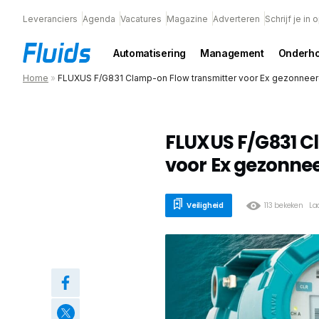
Leveranciers
Agenda
Vacatures
Magazine
Adverteren
Schrijf je in
Automatisering
Management
Onderh
Home
»
FLUXUS F/G831 Clamp-on Flow transmitter voor Ex gezonneer
FLUXUS F/G831 C
voor Ex gezonnee
Veiligheid
113 bekeken
La