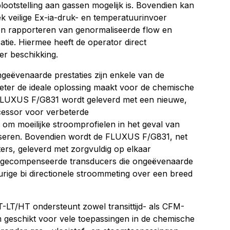
blootstelling aan gassen mogelijk is. Bovendien kan
ek veilige Ex-ia-druk- en temperatuurinvoer
n rapporteren van genormaliseerde flow en
catie. Hiermee heeft de operator direct
r beschikking.
ngeëvenaarde prestaties zijn enkele van de
ter de ideale oplossing maakt voor de chemische
e FLUXUS F/G831 wordt geleverd met een nieuwe,
essor voor verbeterde
om moeilijke stroomprofielen in het geval van
seren. Bovendien wordt de FLUXUS F/G831, net
rs, geleverd met zorgvuldig op elkaar
 gecompenseerde transducers die ongeëvenaarde
urige bi directionele stroommeting over een breed
T/HT ondersteunt zowel transittijd- als CFM-
 geschikt voor vele toepassingen in de chemische