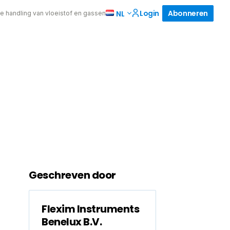
Login
Abonneren
NL
de handling van vloeistof en gassen
Geschreven door
Flexim Instruments
Benelux B.V.