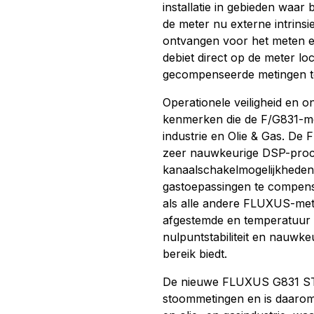
installatie in gebieden waar 
de meter nu externe intrinsi
ontvangen voor het meten e
debiet direct op de meter lo
gecompenseerde metingen te
Operationele veiligheid en o
kenmerken die de F/G831-me
industrie en Olie & Gas. D
zeer nauwkeurige DSP-proc
kanaalschakelmogelijkheden 
gastoepassingen te compen
als alle andere FLUXUS-mete
afgestemde en temperatuur
nulpuntstabiliteit en nauwke
bereik biedt.
De nieuwe FLUXUS G831 ST-L
stoommetingen en is daarom