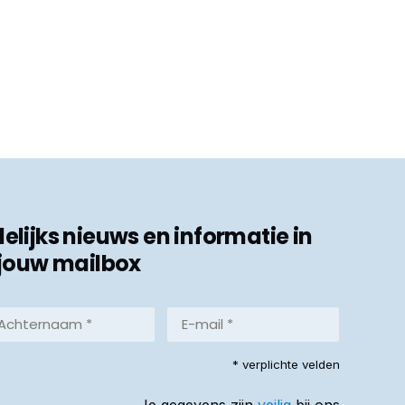
ijks nieuws en informatie in
jouw mailbox
hternaam
E-
mail
*
reist)
* verplichte velden
(Vereist)