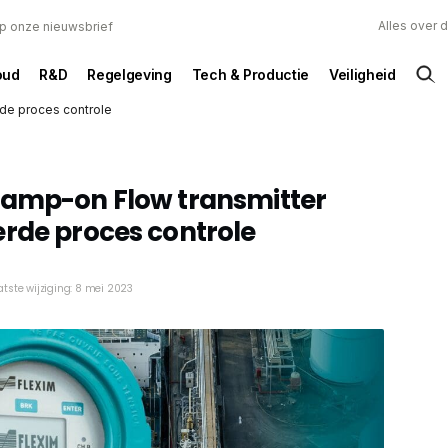
Alles over 
 op onze nieuwsbrief
oud
R&D
Regelgeving
Tech & Productie
Veiligheid
de proces controle
lamp-on Flow transmitter
rde proces controle
atste wijziging: 8 mei 2023