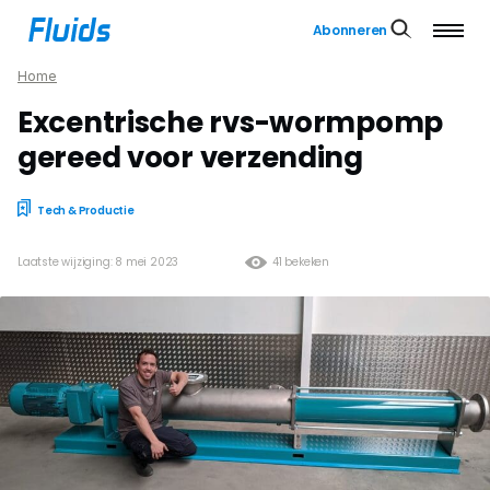
Abonneren
Home
Excentrische rvs-wormpomp
gereed voor verzending
Tech & Productie
Laatste wijziging: 8 mei 2023
41 bekeken