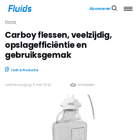
Abonneren
Home
Carboy flessen, veelzijdig,
opslagefficiëntie en
gebruiksgemak
Tech & Productie
Laatste wijziging: 8 mei 2023
44 bekeken