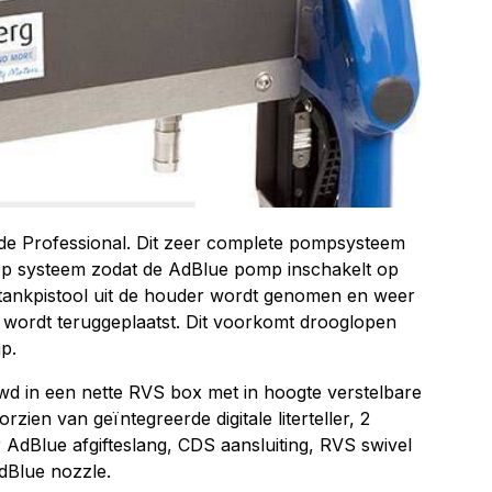
e Professional. Dit zeer complete pompsysteem
top systeem zodat de AdBlue pomp inschakelt op
tankpistool uit de houder wordt genomen en weer
 wordt teruggeplaatst. Dit voorkomt drooglopen
p.
d in een nette RVS box met in hoogte verstelbare
zien van geïntegreerde digitale literteller, 2
 AdBlue afgifteslang, CDS aansluiting, RVS swivel
dBlue nozzle.