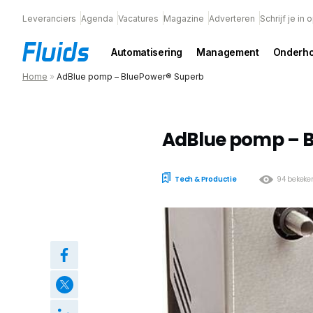
Leveranciers
Agenda
Vacatures
Magazine
Adverteren
Schrijf je in
Automatisering
Management
Onderh
Home
»
AdBlue pomp – BluePower® Superb
AdBlue pomp – 
Tech & Productie
94 bekeke