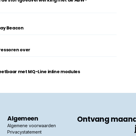
n de stortgoedverwerking met de ABW-
lay Beacon
essoren over
eetbaar met MQ-Line inline modules
Algemeen
Ontvang maandel
Algemene voorwaarden
Privacystatement