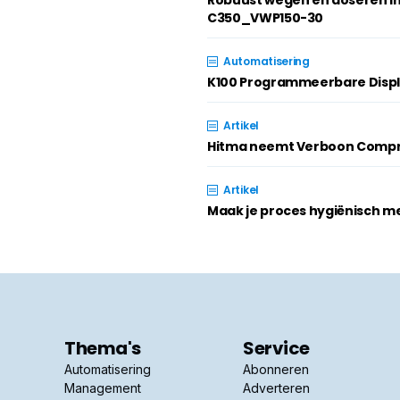
Robuust wegen en doseren i
C350_VWP150-30
Automatisering
K100 Programmeerbare Disp
Artikel
Hitma neemt Verboon Compr
Artikel
Maak je proces hygiënisch m
Thema's
Service
Automatisering
Abonneren
Management
Adverteren