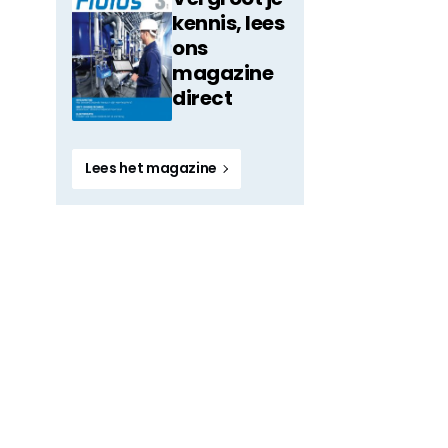
kennis, lees
ons
magazine
direct
Lees het magazine