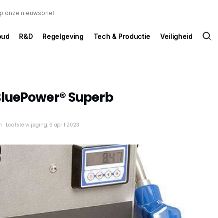
 op onze nieuwsbrief
oud
R&D
Regelgeving
Tech & Productie
Veiligheid
BluePower® Superb
n
Laatste wijziging: 6 april 2023