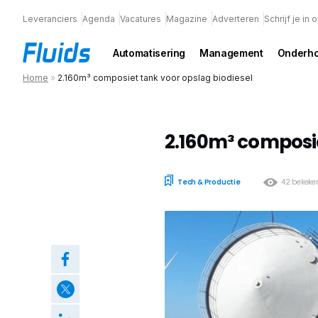
Leveranciers
Agenda
Vacatures
Magazine
Adverteren
Schrijf je in
Automatisering
Management
Onderh
Home
»
2.160m³ composiet tank voor opslag biodiesel
2.160m³ composie
Tech & Productie
42 bekeke