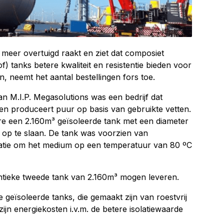
eer overtuigd raakt en ziet dat composiet
f) tanks betere kwaliteit en resistentie bieden voor
, neemt het aantal bestellingen fors toe.
an M.I.P. Megasolutions was een bedrijf dat
n produceert puur op basis van gebruikte vetten.
ere een 2.160m³ geïsoleerde tank met een diameter
n op te slaan. De tank was voorzien van
latie om het medium op een temperatuur van 80 ºC
entieke tweede tank van 2.160m³ mogen leveren.
ige geïsoleerde tanks, die gemaakt zijn van roestvrij
zijn energiekosten i.v.m. de betere isolatiewaarde