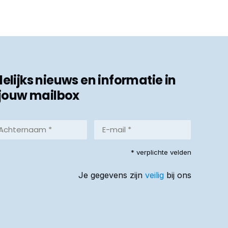
ijks nieuws en informatie in
jouw mailbox
hternaam
E-
mail
*
reist)
* verplichte velden
(Vereist)
Je gegevens zijn
veilig
bij ons