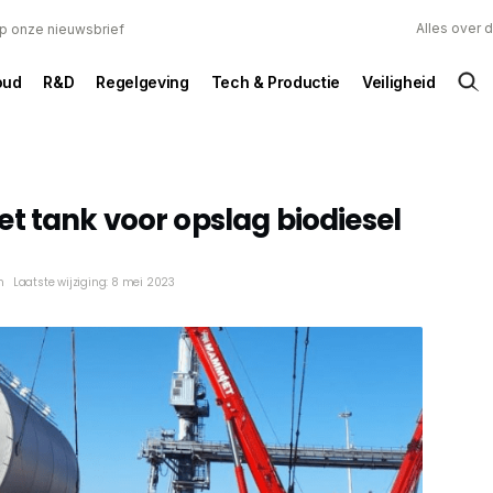
Alles over 
 op onze nieuwsbrief
oud
R&D
Regelgeving
Tech & Productie
Veiligheid
t tank voor opslag biodiesel
n
Laatste wijziging: 8 mei 2023