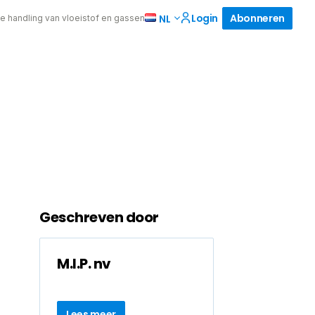
Login
Abonneren
NL
de handling van vloeistof en gassen
Geschreven door
M.I.P. nv
Lees meer