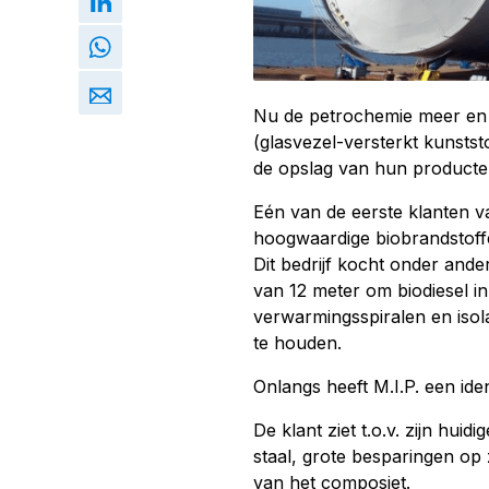
Nu de petrochemie meer en m
(glasvezel-versterkt kunststo
de opslag van hun producten
Eén van de eerste klanten v
hoogwaardige biobrandstoffe
Dit bedrijf kocht onder and
van 12 meter om biodiesel i
verwarmingsspiralen en iso
te houden.
Onlangs heeft M.I.P. een id
De klant ziet t.o.v. zijn huid
staal, grote besparingen op 
van het composiet.