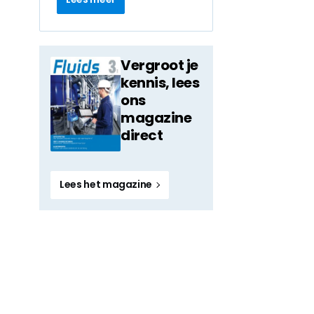
Vergroot je
kennis, lees
ons
magazine
direct
Lees het magazine