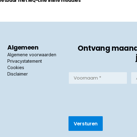
eetbaar met MQ-Line inline modules
Algemeen
Ontvang maandel
Algemene voorwaarden
Privacystatement
Cookies
Disclaimer
Voornaam
Ac
*
*
(Vereist)
(Ve