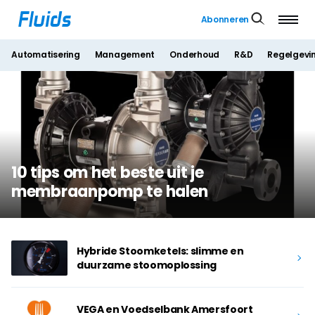
Abonneren
Automatisering
Management
Onderhoud
R&D
Regelgevi
10 tips om het beste uit je
membraanpomp te halen
Hybride Stoomketels: slimme en
duurzame stoomoplossing
VEGA en Voedselbank Amersfoort